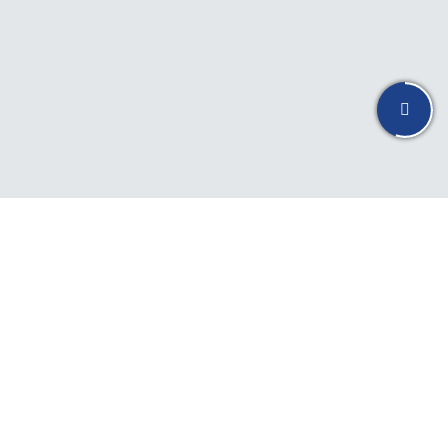
15+
30%
Về chúng tôi
Bằng việc cải thiện
chi phí, phân tích hiệu
Dự án
Lợi nhuận
quả đầu tư và phát
thành công
trung bình